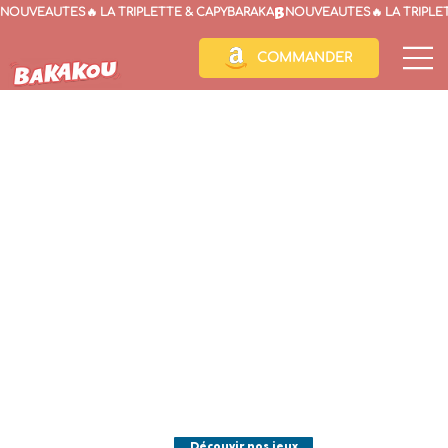
NOUVEAUTÉS🔥 LA TRIPLETTE & CAPYBARAKA
COMMANDER
🐟🐟
🐟
Comme
vous êtes
sur notre
Découvir nos jeux