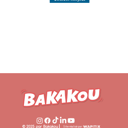
site,
profitez-en
pour
découvrir
nos jeux.
© 2025 par Bakakou
Site réalisé par