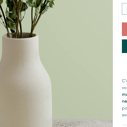
In
C'
vo
ma
ne
po
av