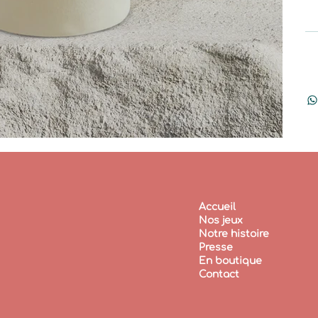
Po
In
Accueil
Nos jeux
Notre histoire
Presse
En boutique
Contact