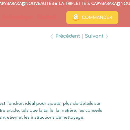
En boutique
Contact
COMMANDER
Précédent
Suivant
Vase en
céramique
SKU
U :
364215376135191
364215376135191
0,00 €
est l'endroit idéal pour ajouter plus de détails sur 
tre article, tels que la taille, la matière, les conseils 
entretien et les instructions de nettoyage.
antité